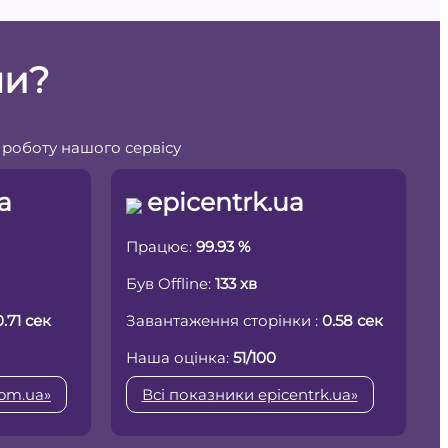
ни?
 роботу нашого сервісу
a
epicentrk.ua
Працює:
99.93 %
Був Offline:
133 хв
0.71 сек
Завантаження сторінки :
0.58 сек
Наша оцінка:
51/100
com.ua»
Всі показники epicentrk.ua»