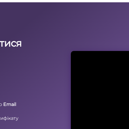
тися
о
Email
тифікату