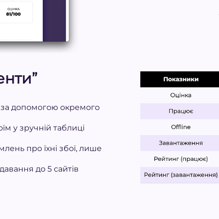
енти”
в за допомогою окремого
оїм у зручній таблиці
лень про їхні збої, лише
давання до 5 сайтів