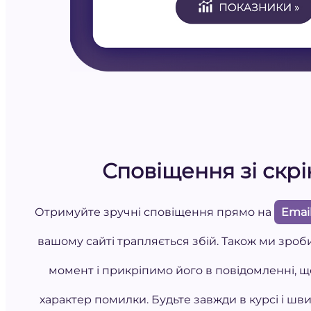
Сповіщення зі скр
Отримуйте зручні сповіщення прямо на
Emai
вашому сайті трапляється збій. Також ми зроб
момент і прикріпимо його в повідомленні, 
характер помилки. Будьте завжди в курсі і шви