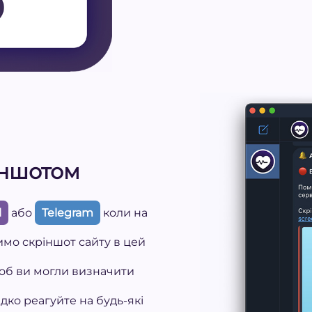
іншотом
l
або
Telegram
коли на
имо скріншот сайту в цей
щоб ви могли визначити
дко реагуйте на будь-які