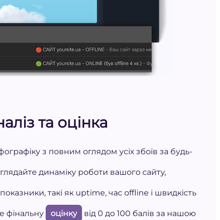
аліз та оцінка
ографіку з повним оглядом усіх збоїв за будь-
глядайте динаміку роботи вашого сайту,
казники, такі як uptime, час offline і швидкість
е фінальну
оцінку
від 0 до 100 балів за нашою