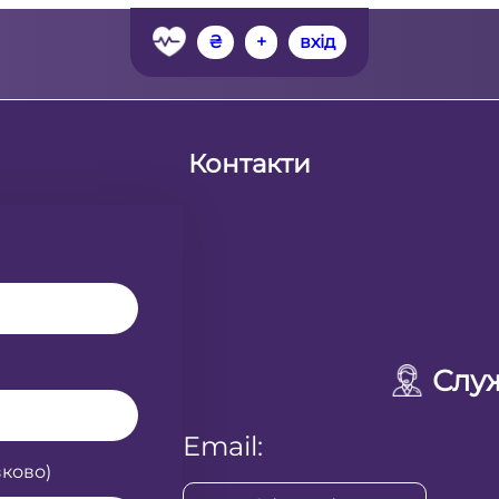
₴
+
вхід
Контакти
Слу
Email:
ково)