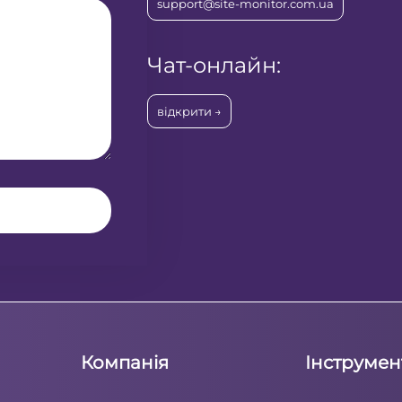
support@site-monitor.com.ua
Чат-онлайн:
відкрити →
Компанія
Інструмен