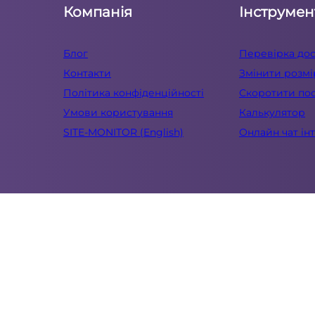
Компанія
Інструмен
Блог
Перевірка дос
Контакти
Змінити розм
Політика конфіденційності
Скоротити по
Умови користування
Калькулятор
SITE-MONITOR (English)
Онлайн чат ін