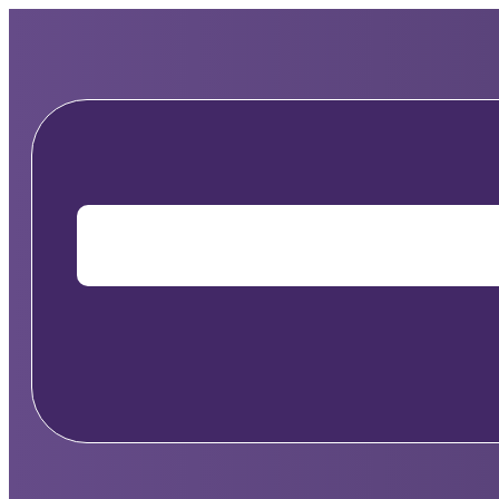
Перейти
до
вмісту