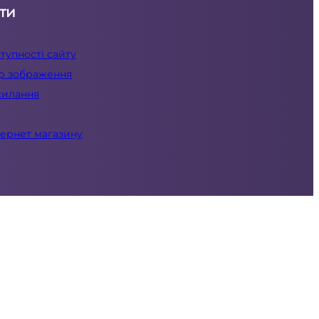
ти
тупності сайту
ір зображення
силання
тернет магазину