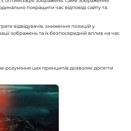
, є оптимізація зображень. Саме зображення
рдинально покращити час відповіді сайту та
ати відвідувачів, зниження позицій у
зації зображень та їх безпосередній вплив на час
не розуміння цих принципів дозволяє досягти