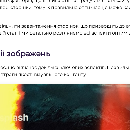
іших факторів, що впливають на продуктивність сайту
 веб-сторінки, тому їх правильна оптимізація може ка
льнити завантаження сторінок, що призводить до втр
ій статті ми детально розглянемо всі аспекти оптимі
ії зображень
с, що включає декілька ключових аспектів. Правиль
трати якості візуального контенту.