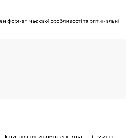
ен формат має свої особливості та оптимальні
снує два типи компресії: втратна (lossy) та