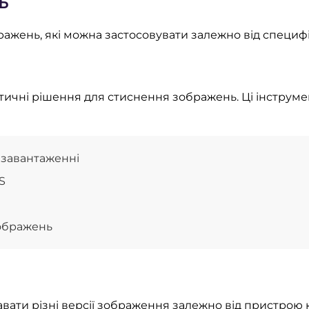
ь
бражень, які можна застосовувати залежно від специф
тичні рішення для стиснення зображень. Ці інструм
 завантаженні
S
ображень
вати різні версії зображення залежно від пристрою 