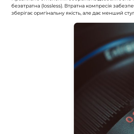
безвтратна (lossless). Втратна компресія забезп
зберігає оригінальну якість, але дає менший ступ