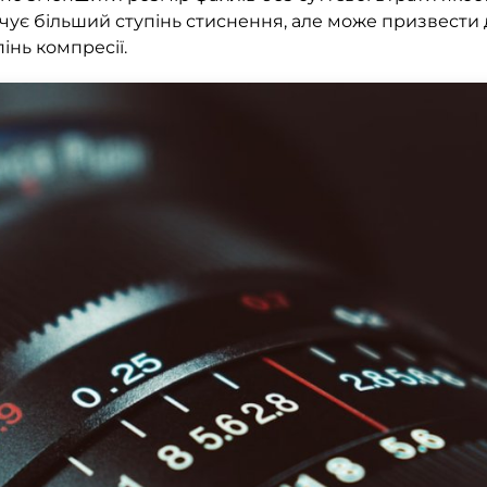
ечує більший ступінь стиснення, але може призвести д
інь компресії.