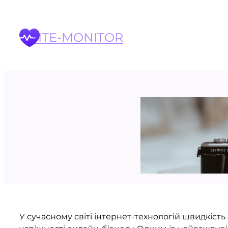
Перейти
до
вмісту
SITE-MONITOR
У сучасному світі інтернет-технологій швидкіст