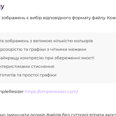
лу
 зображень є вибір відповідного формату файлу. Кож
та зображень з великою кількістю кольорів
розорістю та графіки з чіткими межами
найкращу компресію при збереженні якості
актеристиками стиснення
отипів та простої графіки
mpleResizer
https://simpleresizer.com/
меншити розмір файлів без суттєвої втрати якості. І