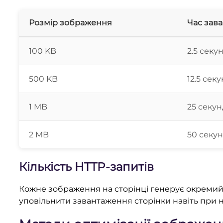
Розмір зображення
Час зава
100 KB
2.5 секу
500 KB
12.5 сек
1 MB
25 секун
2 MB
50 секу
Кількість HTTP-запитів
Кожне зображення на сторінці генерує окремий 
уповільнити завантаження сторінки навіть при 