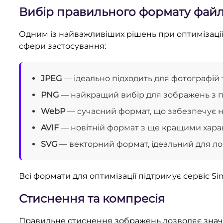
Вибір правильного формату фай
Одним із найважливіших рішень при оптимізації
сфери застосування:
JPEG
— ідеально підходить для фотографій 
PNG
— найкращий вибір для зображень з п
WebP
— сучасний формат, що забезпечує 
AVIF
— новітній формат з ще кращими хар
SVG
— векторний формат, ідеальний для лог
Всі формати для оптимізації підтримує сервіс Si
Стиснення та компресія
Правильне стиснення зображень дозволяє значно з