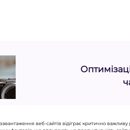
Оптимізаці
ч
ь завантаження веб-сайтів відіграє критично важливу