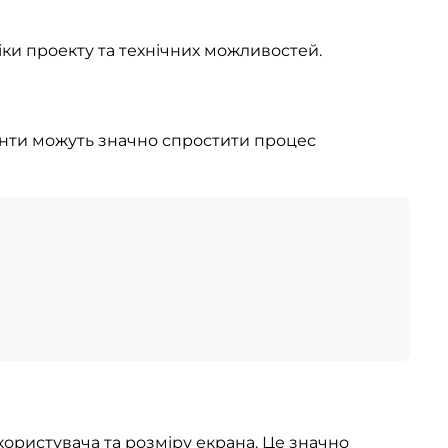
іки проекту та технічних можливостей.
енти можуть значно спростити процес
користувача та розміру екрана. Це значно