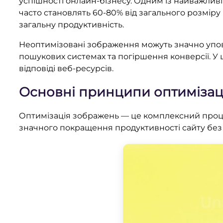
успішності онлайн-бізнесу. Одним із найважлив
часто становлять 60-80% від загального розміру
загальну продуктивність.
Неоптимізовані зображення можуть значно упові
пошукових системах та погіршення конверсії. У ц
відповіді веб-ресурсів.
Основні принципи оптимізац
Оптимізація зображень — це комплексний проце
значного покращення продуктивності сайту без в