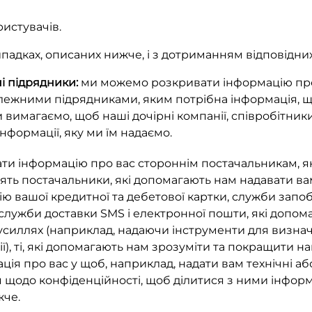
истувачів.
дках, описаних нижче, і з дотриманням відповідних 
ні підрядники:
ми можемо розкривати інформацію про
залежними підрядниками, яким потрібна інформація, 
 вимагаємо, щоб наші дочірні компанії, співробітник
нформації, яку ми їм надаємо.
и інформацію про вас стороннім постачальникам, як
одять постачальники, які допомагають нам надавати в
ію вашої кредитної та дебетової картки, служби запо
 служби доставки SMS і електронної пошти, які допомаг
силлях (наприклад, надаючи інструменти для визнач
), ті, які допомагають нам зрозуміти та покращити н
ія про вас у щоб, наприклад, надати вам технічні аб
 щодо конфіденційності, щоб ділитися з ними інформа
жче.