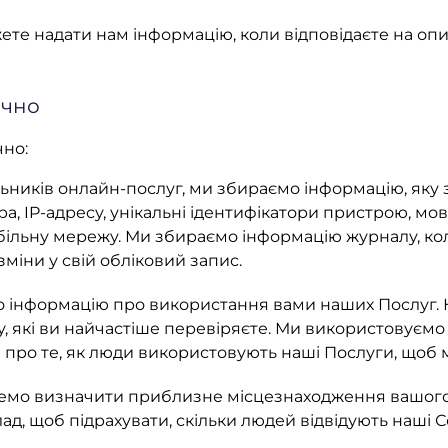
ете надати нам інформацію, коли відповідаєте на оп
ично
чно:
альників онлайн-послуг, ми збираємо інформацію, яку
а, IP-адресу, унікальні ідентифікатори пристрою, мовн
обільну мережу. Ми збираємо інформацію журналу, ко
міни у свій обліковий запис.
 інформацію про використання вами наших Послуг. 
айту, які ви найчастіше перевіряєте. Ми використовує
 про те, як люди використовують наші Послуги, щоб
мо визначити приблизне місцезнаходження вашого
, щоб підрахувати, скільки людей відвідують наші Се