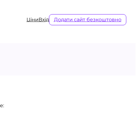
Ціни
Вхід
Додати сайт безкоштовно
е: