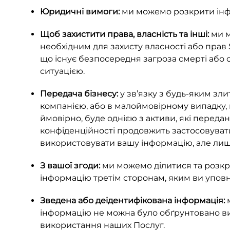
Юридичні вимоги:
ми можемо розкрити інфор
Щоб захистити права, власність та інші:
ми м
необхідним для захисту власності або прав
що існує безпосередня загроза смерті або
ситуацією.
Передача бізнесу:
у зв’язку з будь-яким зл
компанією, або в малоймовірному випадку, 
ймовірно, буде однією з активи, які переда
конфіденційності продовжить застосовувати
використовувати вашу інформацію, але лише 
З вашої згоди:
ми можемо ділитися та розкр
інформацію третім сторонам, яким ви уповн
Зведена або деідентифікована інформація:
м
інформацію не можна було обґрунтовано вик
використання наших Послуг.