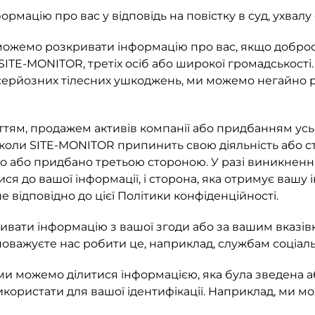
мацію про вас у відповідь на повістку в суд, ухвалу
ожемо розкривати інформацію про вас, якщо доброс
 SITE-MONITOR, третіх осіб або широкої громадськост
 серйозних тілесних ушкоджень, ми можемо негайно 
иттям, продажем активів компанії або придбанням ус
коли SITE-MONITOR припинить свою діяльність або с
но або придбано третьою стороною. У разі виникнення
ся до вашої інформації, і сторона, яка отримує ваш
відповідно до цієї Політики конфіденційності.
ивати інформацію з вашої згоди або за вашим вказі
оважуєте нас робити це, наприклад, службам соціальн
и можемо ділитися інформацією, яка була зведена а
ористати для вашої ідентифікації. Наприклад, ми мо