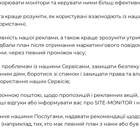
ворювати монітори та керувати ними більш ефективн
 та краще розуміти, як користувачі взаємодіють із 
ористанні;
вність нашої реклами, а також краще зрозуміти утрим
бали план після отримання маркетингового повідомле
и. через певний проміжок часу;
 проблемам із нашими Сервісами, захищати безпеку н
им діям, боротися зі спамом і захищати права та вл
користання наших Сервісів;
онною поштою, щодо пропозицій і рекламних акцій, я
аші відгуки або інформувати вас про SITE-MONITOR і н
ння нашими Послугами, надавати рекомендації щодо 
 (наприклад, тих, хто має певний план з нами або б