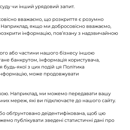
 суду чи інший урядовий запит.
овісно вважаємо, що розкриття є розумно
і. Наприклад, якщо ми добросовісно вважаємо,
розкрити інформацію, пов’язану з надзвичайною
ього або частини нашого бізнесу іншою
тане банкрутом, інформація користувача,
 будь-якої з цих подій ця Політика
у інформацію, може продовжувати
вкою. Наприклад, ми можемо передавати вашу
их мереж, які ви підключаєте до нашого сайту.
бо обґрунтовано деідентифікована, щоб цю
жемо публікувати зведені статистичні дані про