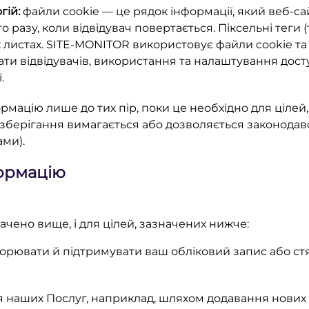
гій:
файли cookie — це рядок інформації, який веб-сай
о разу, коли відвідувач повертається. Піксельні теги
 листах. SITE-MONITOR використовує файли cookie та ін
ти відвідувачів, використання та налаштування досту
.
мацію лише до тих пір, поки це необхідно для цілей, 
 зберігання вимагається або дозволяється законодав
ми).
формацію
чено вище, і для цілей, зазначених нижче:
орювати й підтримувати ваш обліковий запис або стя
наших Послуг, наприклад, шляхом додавання нових ф