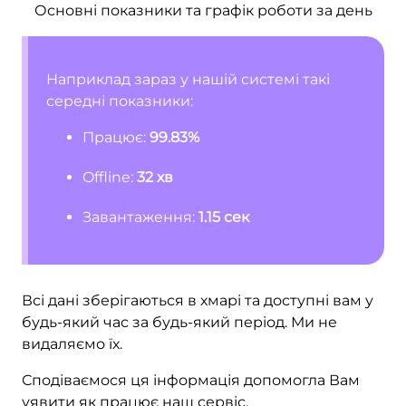
Основні показники та графік роботи за день
Наприклад зараз у нашій системі такі
середні показники:
Працює:
99.83%
Offline:
32 хв
Завантаження:
1.15 сек
Всі дані зберігаються в хмарі та доступні вам у
будь-який час за будь-який період. Ми не
видаляємо їх.
Сподіваємося ця інформація допомогла Вам
уявити як працює наш сервіс.