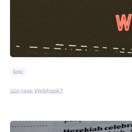
Блог
Що таке Webhook?