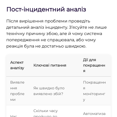
Пост-інцидентний аналіз
Після вирішення проблеми проведіть
детальний аналіз інциденту. З’ясуйте не лише
технічну причину збою, але й чому система
попередження не спрацювала, або чому
реакція була не достатньо швидкою.
Дії для
Аспект
Ключові питання
покращенн
аналізу
я
Виявле
Покращенн
ння
Як швидко було
я
пробле
виявлено збій?
моніторинг
ми
у
Скільки часу
Автоматиза
Час
пройшло до