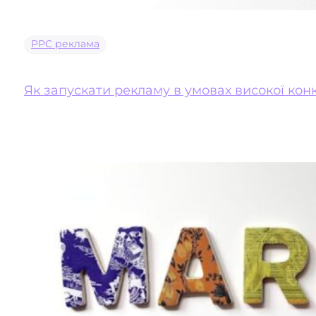
PPC реклама
Як запускати рекламу в умовах високої конк