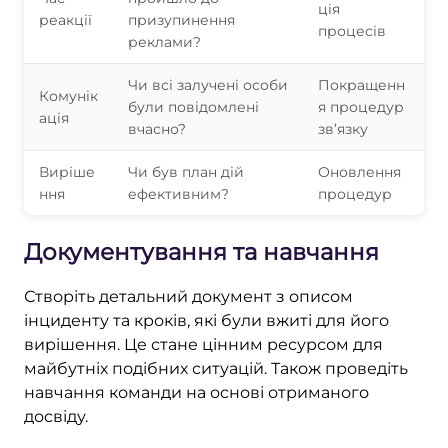
ція
реакції
призупинення
процесів
реклами?
Чи всі залучені особи
Покращенн
Комунік
були повідомлені
я процедур
ація
вчасно?
зв’язку
Виріше
Чи був план дій
Оновлення
ння
ефективним?
процедур
Документування та навчання
Створіть детальний документ з описом
інциденту та кроків, які були вжиті для його
вирішення. Це стане цінним ресурсом для
майбутніх подібних ситуацій. Також проведіть
навчання команди на основі отриманого
досвіду.