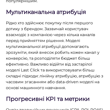
популярнішим.
Мультиканальна атрибуція
Рідко хто здійснює покупку після першого
дотику з брендом. Зазвичай користувач
взаємодіє з компанією через кілька каналів
перед прийняттям рішення. Моделі
мультиканальної атрибуції допомагають
зрозуміти, який внесок робить кожен канал у
конверсію, та розподіляти бюджет більш
ефективно. Важливо відійти від застарілої
моделі Last Click та використовувати більш
складні підходи: лінійну атрибуцію, атрибуцію з
часовим згасанням або data-driven моделі на
основі машинного навчання.
Прогресивні KPI та метрики
Окрім традиційних показників (CPA, ROI, ROAS),