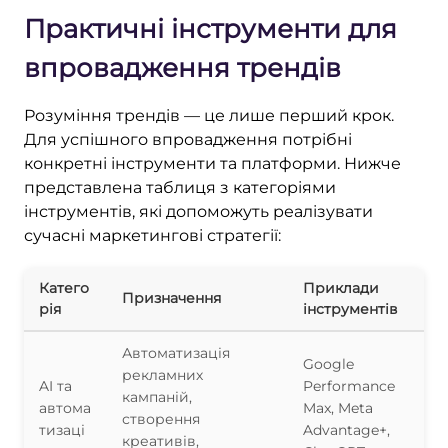
Практичні інструменти для
впровадження трендів
Розуміння трендів — це лише перший крок.
Для успішного впровадження потрібні
конкретні інструменти та платформи. Нижче
представлена таблиця з категоріями
інструментів, які допоможуть реалізувати
сучасні маркетингові стратегії:
Катего
Приклади
Призначення
рія
інструментів
Автоматизація
Google
рекламних
AI та
Performance
кампаній,
автома
Max, Meta
створення
тизаці
Advantage+,
креативів,