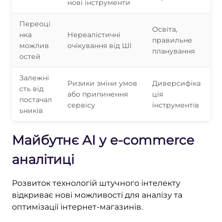
нові інструменти
Переоці
Освіта,
нка
Нереалістичні
правильне
можлив
очікування від ШІ
планування
остей
Залежні
Ризики зміни умов
Диверсифіка
сть від
або припинення
ція
постачал
сервісу
інструментів
ьників
Майбутнє AI у e-commerce
аналітиці
Розвиток технологій штучного інтелекту
відкриває нові можливості для аналізу та
оптимізації інтернет-магазинів.