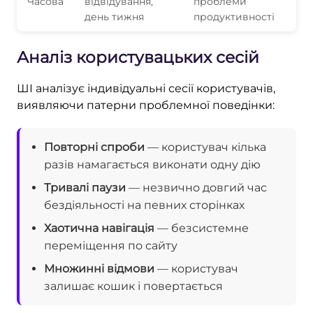
Часова
відвідування,
проблеми
день тижня
продуктивності
Аналіз користувацьких сесій
ШІ аналізує індивідуальні сесії користувачів,
виявляючи патерни проблемної поведінки:
Повторні спроби
— користувач кілька
разів намагається виконати одну дію
Тривалі паузи
— незвично довгий час
бездіяльності на певних сторінках
Хаотична навігація
— безсистемне
переміщення по сайту
Множинні відмови
— користувач
залишає кошик і повертається