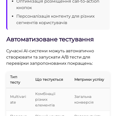
Оптимізація розміщення call-to-action
кнопок
Персоналізація контенту для різних
сегментів користувачів
Автоматизоване тестування
Сучасні AI-системи можуть автоматично
створювати та запускати A/B тести для
перевірки запропонованих покращень:
Тип
Що тестується
Метрики успіху
тесту
Комбінації
Multivari
Загальна
різних
ate
конверсія
елементів