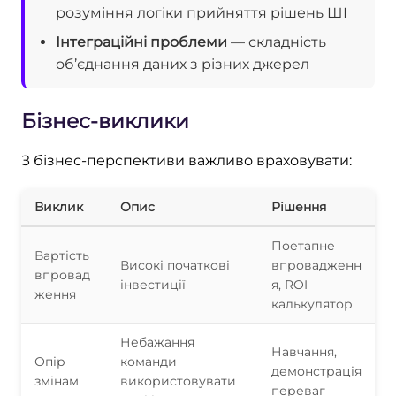
розуміння логіки прийняття рішень ШІ
Інтеграційні проблеми
— складність
об’єднання даних з різних джерел
Бізнес-виклики
З бізнес-перспективи важливо враховувати:
Виклик
Опис
Рішення
Поетапне
Вартість
Високі початкові
впровадженн
впровад
інвестиції
я, ROI
ження
калькулятор
Небажання
Навчання,
Опір
команди
демонстрація
змінам
використовувати
переваг