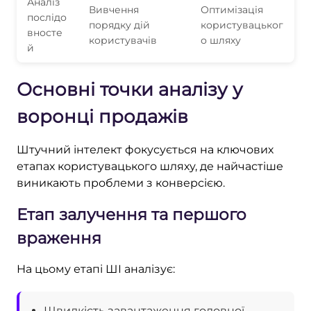
Аналіз
Вивчення
Оптимізація
послідо
порядку дій
користувацьког
вносте
користувачів
о шляху
й
Основні точки аналізу у
воронці продажів
Штучний інтелект фокусується на ключових
етапах користувацького шляху, де найчастіше
виникають проблеми з конверсією.
Етап залучення та першого
враження
На цьому етапі ШІ аналізує:
Швидкість завантаження головної