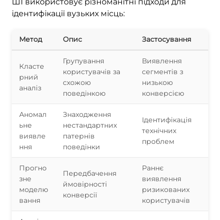
ШІ використовує різноманітні підходи для
ідентифікації вузьких місць:
Метод
Опис
Застосування
Групування
Виявлення
Класте
користувачів за
сегментів з
рний
схожою
низькою
аналіз
поведінкою
конверсією
Аномал
Знаходження
Ідентифікація
ьне
нестандартних
технічних
виявле
патернів
проблем
ння
поведінки
Прогно
Раннє
Передбачення
зне
виявлення
ймовірності
моделю
ризикованих
конверсії
вання
користувачів