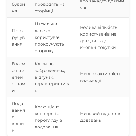
або занадто довгий
буван
проводять на
час
ня
сторінці
Наскільки
Велика кількість
Прок
далеко
користувачів не
ручув
користувачі
доходить до
ання
прокручують
кнопки покупки
сторінку
Взаєм
Кліки по
одія з
зображеннях,
Низька активність
елем
відгуках,
взаємодії
ентам
характеристика
и
х
Дода
Коефіцієнт
вання
конверсії з
Низький відсоток
в
перегляду в
додавань
коши
додавання
к