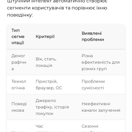
Штучний інтелект автоматично створює
сегменти користувачів та порівнює їхню
поведінку:
Тип
Виявлені
сегме
Критерії
проблеми
нтації
Демог
Різна
Вік, стать,
рафічн
ефективність для
локація
а
різних груп
Технол
Пристрій,
Проблеми
огічна
браузер, ОС
сумісності
Джерело
Поведі
Неефективні
трафіку, історія
нкова
канали залучення
покупок
Час
Сезонні